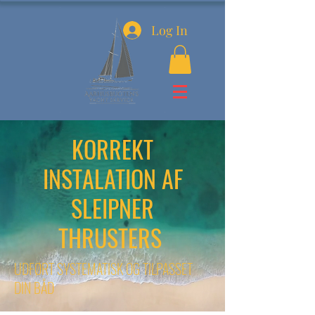
Log In
KORREKT
INSTALATION AF
SLEIPNER
THRUSTERS
UDFØRT SYSTEMATISK OG TILPASSET
DIN BÅD