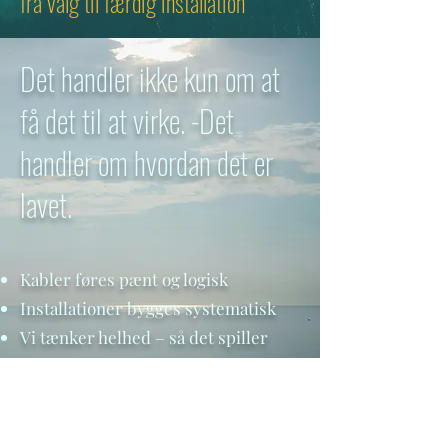
fra valg til færdig installation
Det handler ikke kun om at
få det til at virke. -Det
handler om hvordan det er
lavet.
Kabler føres pænt og logisk
Installationer bygges systematisk
Vi tænker helhed – så det spiller
med resten af båden
-Ingen løsninger der ligger i vejen. -
Ingen rod bag panelerne. -Ingen - “det