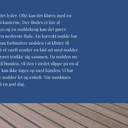
det lyder. Ofte kan det klares med en
 kanterne. Der findes et hav af
k20 og en noddekrog kan det gøres
den nederste flade. En korrekt nodde har
 forhindrer nodden i at klistre til
at et værft sender en båd ud med nodder
eaktræet trække sig sammen. Da nodden nu
il bunden, vil den i stedet slippe på en af
e kan ikke tages op med hånden. Vi har
se nodder let og enkelt. Når maskinen
å en god dag.