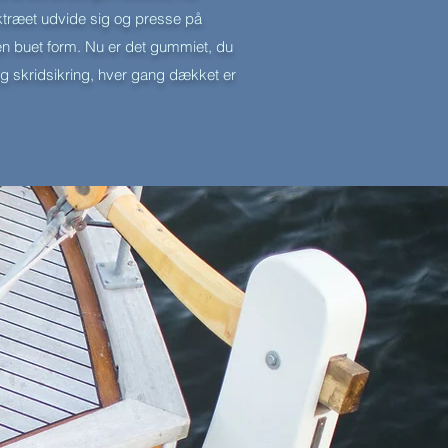
aktræet udvide sig og presse på
 en buet form. Nu er det gummiet, du
ig skridsikring, hver gang dækket er