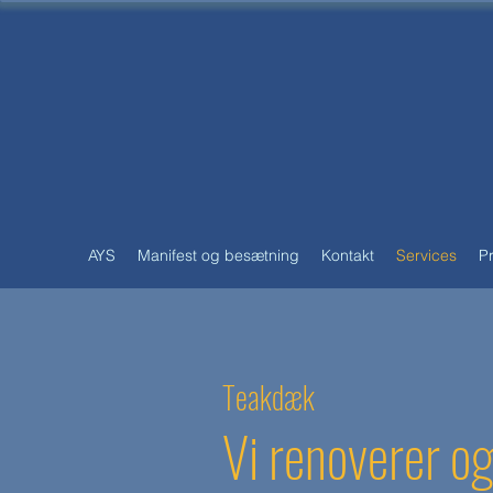
AYS
Manifest og besætning
Kontakt
Services
P
Teakdæk
Vi renoverer o