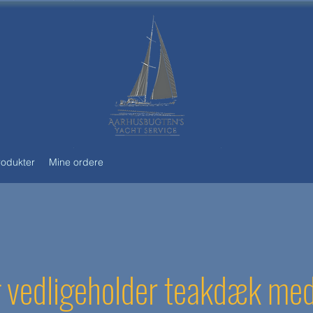
rodukter
Mine ordere
g vedligeholder teakdæk me