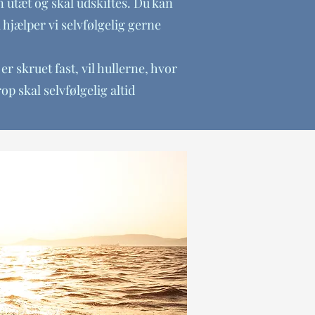
n utæt og skal udskiftes. Du kan
å hjælper vi selvfølgelig gerne
r skruet fast, vil hullerne, hvor
p skal selvfølgelig altid