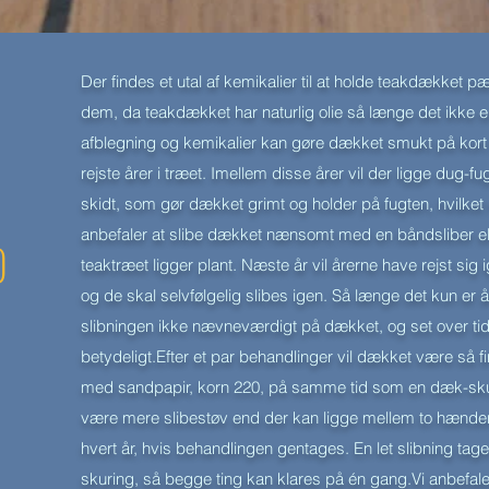
Der findes et utal af kemikalier til at holde teakdækket p
dem, da teakdækket har naturlig olie så længe det ikke e
afblegning og kemikalier kan gøre dækket smukt på kort 
rejste årer i træet. Imellem disse årer vil der ligge dug-f
skidt, som gør dækket grimt og holder på fugten, hvilket r
anbefaler at slibe dækket nænsomt med en båndsliber elle
D
teaktræet ligger plant. Næste år vil årerne have rejst si
og de skal selvfølgelig slibes igen. Så længe det kun er 
slibningen ikke nævneværdigt på dækket, og set over ti
betydeligt.Efter et par behandlinger vil dækket være så fi
med sandpapir, korn 220, på samme tid som en dæk-skurrin
være mere slibestøv end der kan ligge mellem to hænder. 
hvert år, hvis behandlingen gentages. En let slibning tag
skuring, så begge ting kan klares på én gang.Vi anbefale