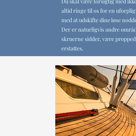
Du skal være forsigtig med ikke
altid ringe til os for en uforpl
med at udskifte dine løse nodd
Der er naturligvis andre område
skruerne sidder, være proppede
erstattes.