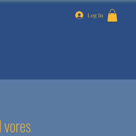
Log In
d vores