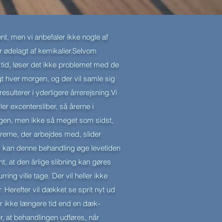
ænt, men vi anbefaler ikke nogle af
r ødelagt af kemikalier.Selvom
tid, løser det ikke problemet med de
ugt hver morgen, og der vil samle sig
esulterer i yderligere årrerejsning.Vi
r excentersliber, så årerne i
g igen, men ikke så meget som sidst,
årerne, der arbejdes med, slider
d kan denne behandling øge levetiden
nt, at den årlige slibning kan gøres
g ville tage. Der vil heller ikke
Herefter vil dækket se sprit nyt ud
er ikke længere tid end en dæk-
r, at behandlingen udføres, når