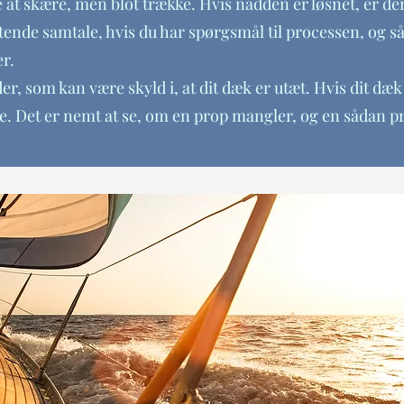
 at skære, men blot trække. Hvis nådden er løsnet, er de
igtende samtale, hvis du har spørgsmål til processen, og s
er.
r, som kan være skyld i, at dit dæk er utæt. Hvis dit dæk e
. Det er nemt at se, om en prop mangler, og en sådan pro