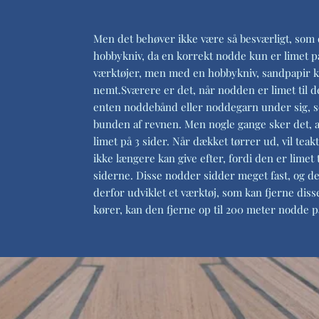
Men det behøver ikke være så besværligt, som 
hobbykniv, da en korrekt nodde kun er limet på
værktøjer, men med en hobbykniv, sandpapir 
nemt.Sværere er det, når nodden er limet til 
enten noddebånd eller noddegarn under sig, som
bunden af revnen. Men nogle gange sker det, 
limet på 3 sider. Når dækket tørrer ud, vil t
ikke længere kan give efter, fordi den er limet t
siderne. Disse nodder sidder meget fast, og d
derfor udviklet et værktøj, som kan fjerne dis
kører, kan den fjerne op til 200 meter nodde p