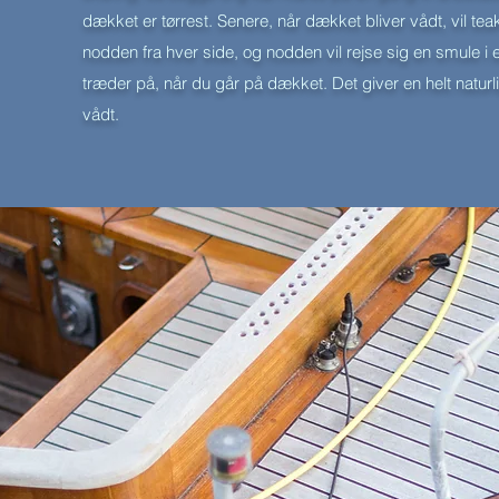
dækket er tørrest. Senere, når dækket bliver vådt, vil te
nodden fra hver side, og nodden vil rejse sig en smule i
træder på, når du går på dækket. Det giver en helt naturl
vådt.