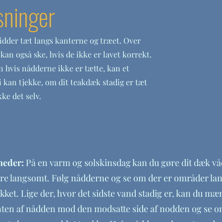
sninger
idder tæt langs kanterne og træet. Over
kan også ske, hvis de ikke er lavet korrekt.
 hvis nådderne ikke er tætte, kan et
Vi kan tjekke, om dit teakdæk stadig er tæt
ke det selv.
theder:
På en varm og solskinsdag kan du gøre dit dæk våd
ørre langsomt. Følg nådderne og se om der er områder l
et. Lige der, hvor det sidste vand stadig er, kan du mær
ten af nådden mod den modsatte side af nodden og se om 