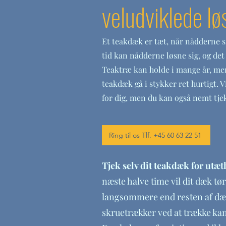
veludviklede lø
Et teakdæk er tæt, når nådderne s
tid kan nådderne løsne sig, og det 
Teaktræ kan holde i mange år, men
teakdæk gå i stykker ret hurtigt. 
for dig, men du kan også nemt tjek
Ring til os Tlf. +45 60 63 22 51
Tjek selv dit teakdæk for utæ
næste halve time vil dit dæk t
langsommere end resten af dækk
skruetrækker ved at trække kan