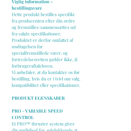
Vigtig information – 
bestillingsvare
Dette produkt bestilles specifikt 
fra producenten efter din ordre 
og fremstilles/sammensættes ud 
fra valgte specifikationer.
Produktet er derfor omfattet af 
undtagelsen for 
specialfremstillede varer, og 
fortrydelsesretten gælder ikke, jf. 
forbrugeraftaleloven.
Vi anbefaler, at du kontakter os før 
bestilling, hvis du er i tvivl om valg, 
kompatibilitet eller specifikationer.
PRODUKT EGENSKABER
PRO - VARIABLE SPEED 
CONTROL
Et PRO™ thruster system giver 
dig mulighed for, udelukkende at 