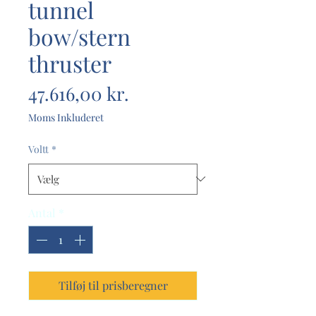
tunnel
bow/stern
thruster
Pris
47.616,00 kr.
Moms Inkluderet
Voltt
*
Antal
*
Tilføj til prisberegner