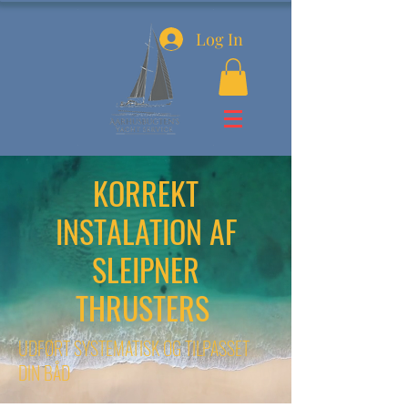
Log In
KORREKT
INSTALATION AF
SLEIPNER
THRUSTERS
UDFØRT SYSTEMATISK OG TILPASSET
DIN BÅD