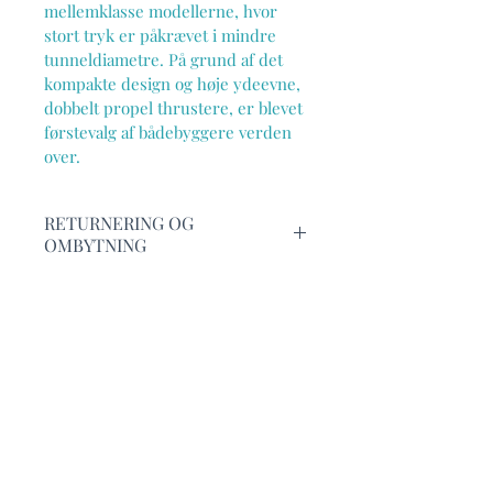
mellemklasse modellerne, hvor 
stort tryk er påkrævet i mindre 
tunneldiametre. På grund af det 
kompakte design og høje ydeevne, 
dobbelt propel thrustere, er blevet 
førstevalg af bådebyggere verden 
over.
RETURNERING OG
OMBYTNING
Returnering & fortrydelsesret
LEVERINGSINFORMATION
Hos Aarhusbugtens Yacht 
Service ønsker vi, at du handler 
Leveringsinformation
PROFESSIONEL
trygt og velinformeret. Nedenfor 
Hos Arhusbugtens Yacht 
GENNEMGANG INKLUDERET -
finder du en oversigt over dine 
Service leveres størstedelen af 
DIN SIKKERHED
rettigheder og vores procedure 
vores produkter efter bestilling 
for returnering og fortrydelse.
Ved køb af thruster fra Sleipner 
direkte fra producenten. 
Denne side er en praktisk 
EV-serien medfølger et besøg af 
Nedenfor finder du information 