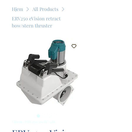
Hjem
All Products
ERV250 eVision retract
bow/stern thruster
Varenr.: ERV250/300TC-48V