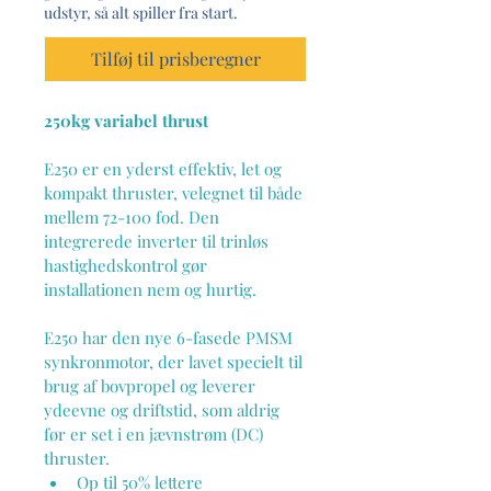
udstyr, så alt spiller fra start.
Tilføj til prisberegner
250kg variabel thrust
E250 er en yderst effektiv, let og 
kompakt thruster, velegnet til både 
mellem 72-100 fod. Den 
integrerede inverter til trinløs 
hastighedskontrol gør 
installationen nem og hurtig.
E250 har den nye 6-fasede PMSM 
synkronmotor, der lavet specielt til 
brug af bovpropel og leverer 
ydeevne og driftstid, som aldrig 
før er set i en jævnstrøm (DC) 
thruster.
Op til 50% lettere