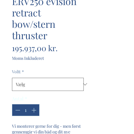
ERV250 eVision
retract
bow/stern
thruster
Pris
195.937,00 kr.
Moms Inkluderet
Voltt
*
Antal
*
Vi monterer gerne for dig - men først
gennemgår vi din båd og dit nye