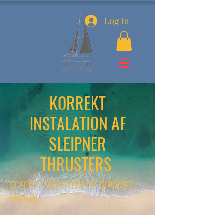
Log In
KORREKT
INSTALATION AF
SLEIPNER
THRUSTERS
UDFØRT SYSTEMATISK OG TILPASSET
DIN BÅD