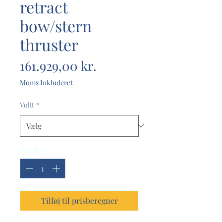
retract
bow/stern
thruster
Pris
161.929,00 kr.
Moms Inkluderet
Voltt
*
Antal
*
Tilføj til prisberegner