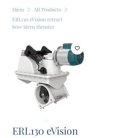
Hjem
All Products
ERL130 eVision retract
bow/stern thruster
ERL130 eVision