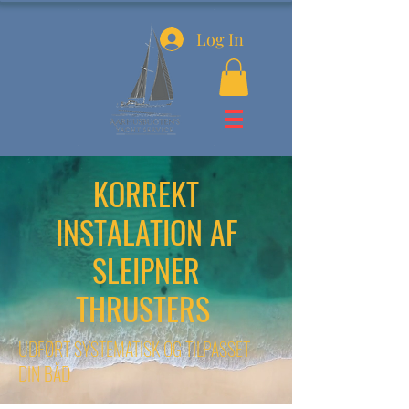
Log In
KORREKT
INSTALATION AF
SLEIPNER
THRUSTERS
UDFØRT SYSTEMATISK OG TILPASSET
DIN BÅD