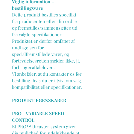
Vigtig information – 
bestillingsvare
Dette produkt bestilles specifikt 
fra producenten efter din ordre 
og fremstilles/sammensættes ud 
fra valgte specifikationer.
Produktet er derfor omfattet af 
undtagelsen for 
specialfremstillede varer, og 
fortrydelsesretten gælder ikke, jf. 
forbrugeraftaleloven.
Vi anbefaler, at du kontakter os før 
bestilling, hvis du er i tvivl om valg, 
kompatibilitet eller specifikationer.
PRODUKT EGENSKABER
PRO - VARIABLE SPEED 
CONTROL
Et PRO™ thruster system giver 
dig mulighed for, udelukkende at 