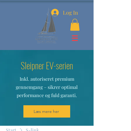
Log In
Sleipner EV-serien
Inkl. autoriseret premium
gennemgang – sikrer optimal
performance og fuld garanti.
Læs mere her
Start
S-link